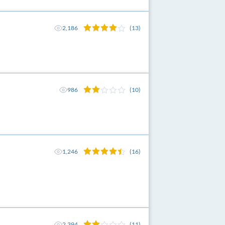
2,186
(13)
986
(10)
1,246
(16)
2,394
(11)