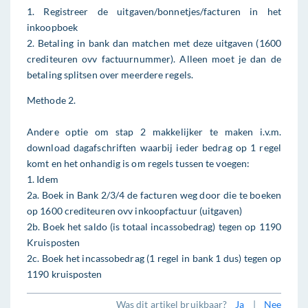
1. Registreer de uitgaven/bonnetjes/facturen in het
inkoopboek
2. Betaling in bank dan matchen met deze uitgaven (1600
crediteuren ovv factuurnummer). Alleen moet je dan de
betaling splitsen over meerdere regels.
Methode 2.
Andere optie om stap 2 makkelijker te maken i.v.m.
download dagafschriften waarbij ieder bedrag op 1 regel
komt en het onhandig is om regels tussen te voegen:
1. Idem
2a. Boek in Bank 2/3/4 de facturen weg door die te boeken
op 1600 crediteuren ovv inkoopfactuur (uitgaven)
2b. Boek het saldo (is totaal incassobedrag) tegen op 1190
Kruisposten
2c. Boek het incassobedrag (1 regel in bank 1 dus) tegen op
1190 kruisposten
Was dit artikel bruikbaar?
Ja
|
Nee