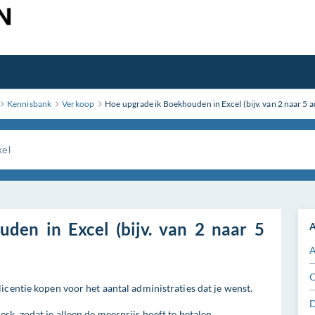
Kennisbank
Verkoop
Hoe upgrade ik Boekhouden in Excel (bijv. van 2 naar 5 a
den in Excel (bijv. van 2 naar 5
A
A
C
icentie kopen voor het aantal administraties dat je wenst.
sk, zodat je alleen de meerprijs hoeft te betalen.