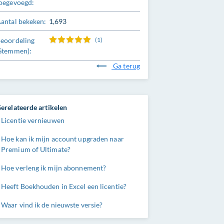
oegevoegd:
antal bekeken:
1,693
eoordeling
(1)
Stemmen):
Ga terug
erelateerde artikelen
Licentie vernieuwen
Hoe kan ik mijn account upgraden naar
Premium of Ultimate?
Hoe verleng ik mijn abonnement?
Heeft Boekhouden in Excel een licentie?
Waar vind ik de nieuwste versie?