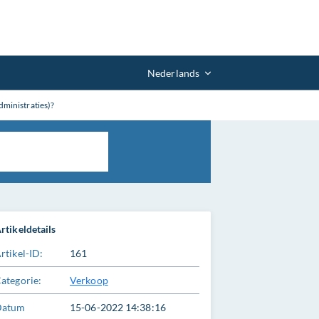
Nederlands
dministraties)?
rtikeldetails
rtikel-ID:
161
ategorie:
Verkoop
Datum
15-06-2022 14:38:16