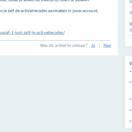
t
un je zelf de activatiecodes aanmaken in jouw account.
A
B
(
naf-1-juni-zelf-je-activatiecodes/
Was dit artikel bruikbaar?
Ja
|
Nee
G