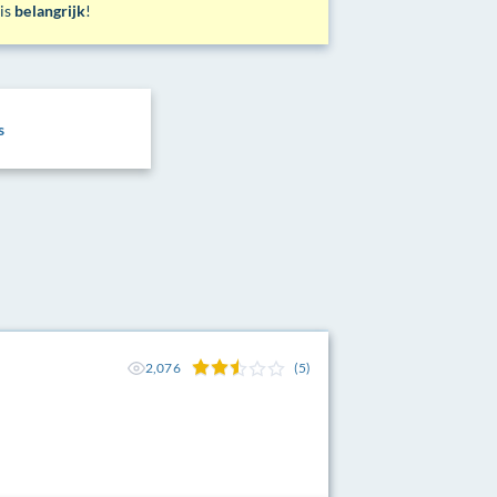
 is
belangrijk
!
s
2,076
(5)