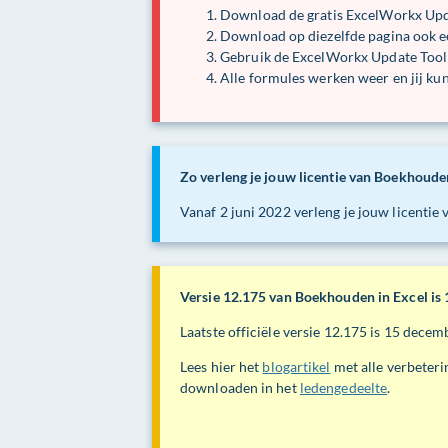
Download de gratis ExcelWorkx Upda
Download op diezelfde pagina ook ee
Gebruik de ExcelWorkx Update Tool o
Alle formules werken weer en jij kun
Zo verleng je jouw licentie van Boekhouden
Vanaf 2 juni 2022 verleng je jouw licenti
Versie 12.175 van Boekhouden in Excel is
Laatste officiële versie 12.175 is 15 dec
Lees hier het
blogartikel
met alle verbeteri
downloaden in het
ledengedeelte
.