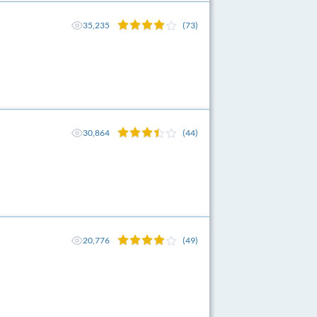
35,235
(73)
30,864
(44)
20,776
(49)