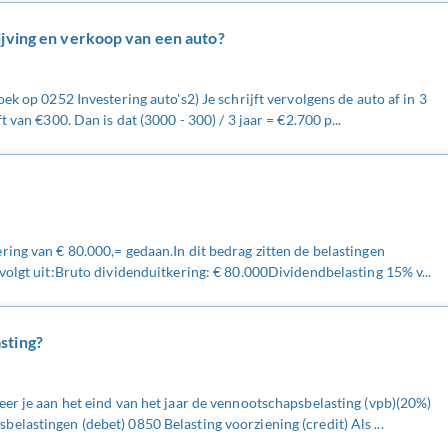
ijving en verkoop van een auto?
ek op 0252 Investering auto's2) Je schrijft vervolgens de auto af in 3
 van €300. Dan is dat (3000 - 300) / 3 jaar = €2.700 p...
ing van € 80.000,= gedaan.In dit bedrag zitten de belastingen
volgt uit:Bruto dividenduitkering: € 80.000Dividendbelasting 15% v...
sting?
eer je aan het eind van het jaar de vennootschapsbelasting (vpb)(20%)
lastingen (debet) 0850 Belasting voorziening (credit) Als ...