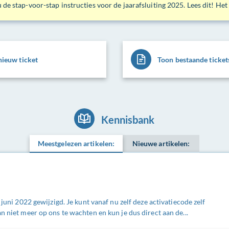
 de stap-voor-stap instructies voor de jaarafsluiting 2025. Lees dit! Het
ieuw ticket
Toon bestaande ticket
Kennisbank
Meestgelezen artikelen:
Nieuwe artikelen:
 juni 2022 gewijzigd. Je kunt vanaf nu zelf deze activatiecode zelf
n niet meer op ons te wachten en kun je dus direct aan de...